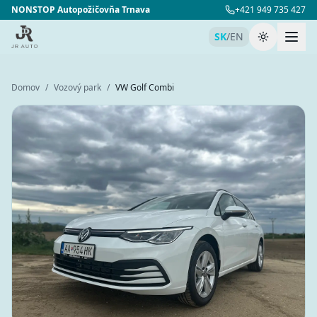
NONSTOP Autopožičovňa Trnava
+421 949 735 427
SK
/
EN
Prepnúť té
Domov
/
Vozový park
/
VW Golf Combi