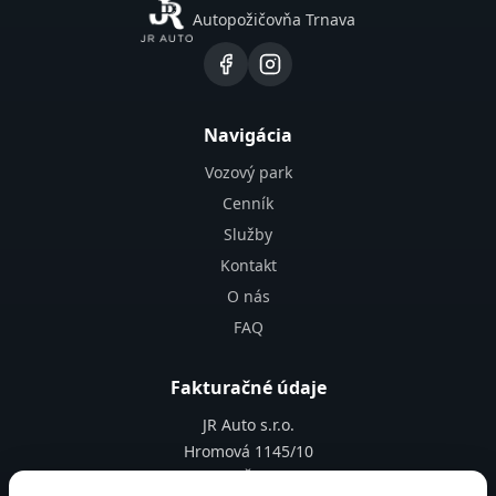
Autopožičovňa Trnava
Navigácia
Vozový park
Cenník
Služby
Kontakt
O nás
FAQ
Fakturačné údaje
JR Auto s.r.o.
Hromová 1145/10
919 51, Špačince