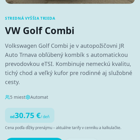
STREDNÁ VYŠŠIA TRIEDA
VW Golf Combi
Volkswagen Golf Combi je v autopožičovni JR
Auto Trnava obľúbený kombík s automatickou
prevodovkou eTSI. Kombinuje nemeckú kvalitu,
tichý chod a veľký kufor pre rodinné aj služobné
cesty.
5
miest
Automat
30.75
€
od
/ deň
Cena podľa dĺžky prenájmu – aktuálne tarify v cenníku a kalkulačke.