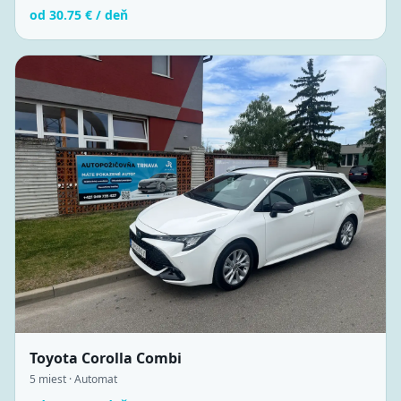
od
30.75
€ / deň
Toyota Corolla Combi
5
miest ·
Automat