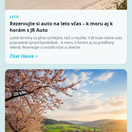
LETO
Rezervujte si auto na leto včas – k moru aj k
horám s JR Auto
Letné termíny sa plnia rýchlejšie, než si myslíte. V JR Aute máme auto
pripravené vyraziť kamkoľvek – k moru, k horám aj na predĺžený
víkend. Rezervujte si vozidlo včas a ušetrite.
Čítať článok