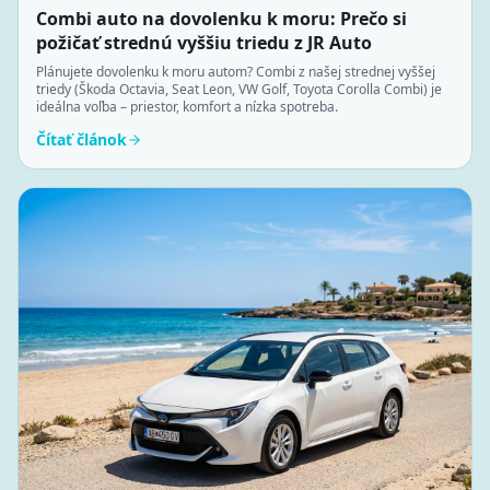
Combi auto na dovolenku k moru: Prečo si
požičať strednú vyššiu triedu z JR Auto
Plánujete dovolenku k moru autom? Combi z našej strednej vyššej
triedy (Škoda Octavia, Seat Leon, VW Golf, Toyota Corolla Combi) je
ideálna voľba – priestor, komfort a nízka spotreba.
Čítať článok