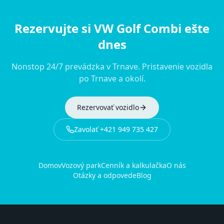
Rezervujte si VW Golf Combi ešte
dnes
Nonstop 24/7 prevádzka v Trnave. Pristavenie vozidla
po Trnave a okolí.
Rezervovať vozidlo
Zavolať
+421 949 735 427
Domov
Vozový park
Cenník a kalkulačka
O nás
Otázky a odpovede
Blog