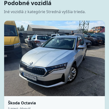
Podobné vozidlá
Iné vozidlá z kategórie
Stredná vyššia trieda
.
Škoda Octavia
5
miest ·
Manuál