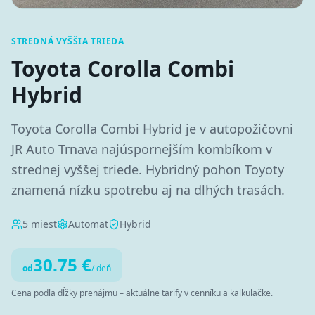
STREDNÁ VYŠŠIA TRIEDA
Toyota Corolla Combi
Hybrid
Toyota Corolla Combi Hybrid je v autopožičovni
JR Auto Trnava najúspornejším kombíkom v
strednej vyššej triede. Hybridný pohon Toyoty
znamená nízku spotrebu aj na dlhých trasách.
5
miest
Automat
Hybrid
30.75
€
od
/ deň
Cena podľa dĺžky prenájmu – aktuálne tarify v cenníku a kalkulačke.