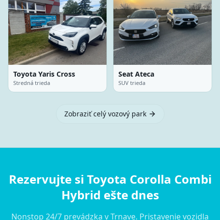
Toyota Yaris Cross
Seat Ateca
Stredná trieda
SUV trieda
Zobraziť celý vozový park
Rezervujte si Toyota Corolla Combi
Hybrid ešte dnes
Nonstop 24/7 prevádzka v Trnave. Pristavenie vozidla