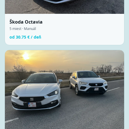
Škoda Octavia
5
miest ·
Manuál
od
30.75
€ / deň