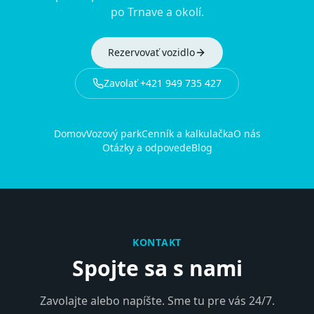
po Trnave a okolí.
Rezervovať vozidlo
Zavolať
+421 949 735 427
Domov
Vozový park
Cenník a kalkulačka
O nás
Otázky a odpovede
Blog
KONTAKT
Spojte sa s nami
Zavolajte alebo napíšte. Sme tu pre vás 24/7.