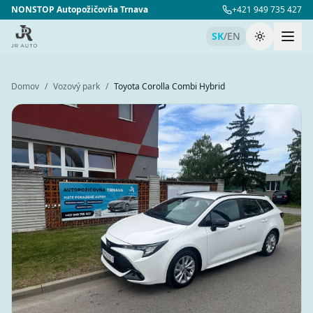
NONSTOP Autopožičovňa Trnava
+421 949 735 427
SK
/
EN
Prepnúť té
Domov
/
Vozový park
/
Toyota Corolla Combi Hybrid