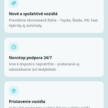
Nové a spoľahlivé vozidlá
Pravidelne obnovovaná flotila – Toyota, Škoda, VW, Seat.
Hybridy aj automaty.
Nonstop podpora 24/7
Sme k dispozícii nepretržite – preberanie aj
odovzdávanie áut kedykoľvek.
Pristavenie vozidla
Auto vám pristavíme v rámci Trnavy a okolia podľa