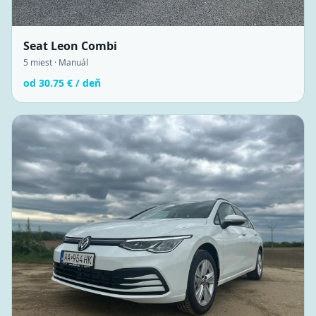
Seat Leon Combi
5
miest ·
Manuál
od
30.75
€ / deň