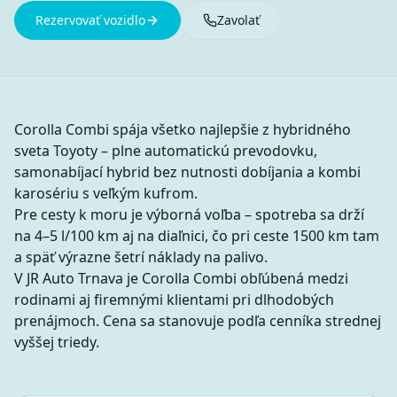
Rezervovať vozidlo
Zavolať
Corolla Combi spája všetko najlepšie z hybridného
sveta Toyoty – plne automatickú prevodovku,
samonabíjací hybrid bez nutnosti dobíjania a kombi
karosériu s veľkým kufrom.
Pre cesty k moru je výborná voľba – spotreba sa drží
na 4–5 l/100 km aj na diaľnici, čo pri ceste 1500 km tam
a späť výrazne šetrí náklady na palivo.
V JR Auto Trnava je Corolla Combi obľúbená medzi
rodinami aj firemnými klientami pri dlhodobých
prenájmoch. Cena sa stanovuje podľa cenníka strednej
vyššej triedy.