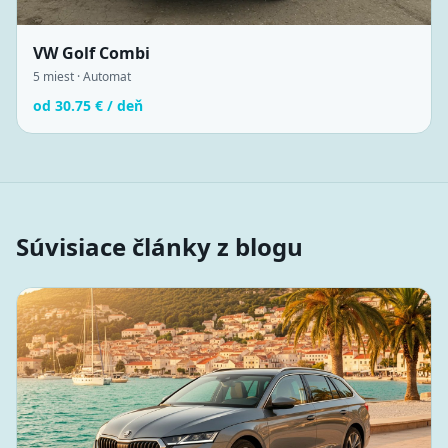
VW Golf Combi
5
miest ·
Automat
od
30.75
€ / deň
Súvisiace články z blogu