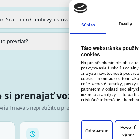
m Seat Leon Combi vycestovať do zahraničia?
Detaily
Súhlas
to prevziať?
Táto webstránka použív
cookies
Na prispôsobenie obsahu a re
poskytovanie funkcií sociáln
analýzu návštevnosti použív
cookie. Informácie o tom, ak
naše webové stránky, poskyt
partnerom v oblasti sociálnyc
 si prenajať vozidlo práve v J
inzercie a analýzy. Títo partn
príslušné informácie skombin
údajmi, ktoré ste im poskytli 
ovňa
Trnava
s nepretržitou prevádzkou a vysokým hodnotení
vás získali, keď ste používali
Povoliť
Odmietnuť
výber