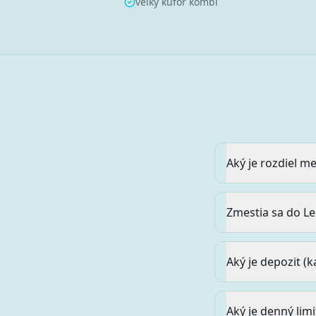
veľký kufor kombi
Aký je rozdiel m
Zmestia sa do L
Aký je depozit (
Aký je denný lim