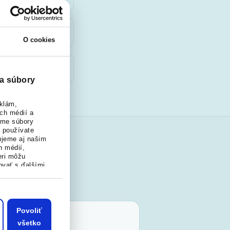
O cookies
a súbory
klám,
ych médií a
ame súbory
o používate
ujeme aj našim
h médií,
R Auto
eri môžu
ovať s ďalšími
alebo ktoré od
m klientov.
 ich služby.
Povoliť
všetko