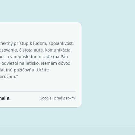
fektný prístup k ľuďom, spolahlivosť,
asovanie, čistota auta, komunikácia,
oc a v neposlednom rade ma Pán
e odviezol na letisko. Nemám dôvod
ať inú požičovňu. Určite
orúčam.
"
hal K.
Google · pred 2 rokmi