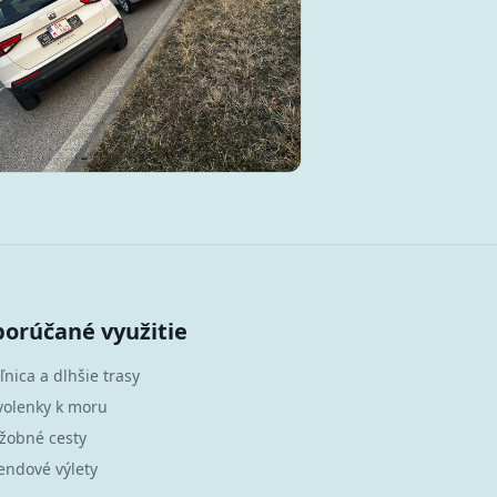
orúčané využitie
ľnica a dlhšie trasy
volenky k moru
žobné cesty
endové výlety