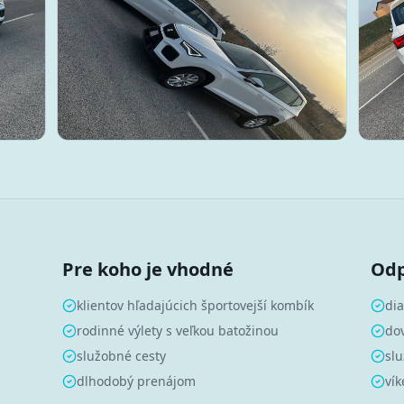
Pre koho je vhodné
Odp
klientov hľadajúcich športovejší kombík
dia
rodinné výlety s veľkou batožinou
do
služobné cesty
slu
dlhodobý prenájom
vík