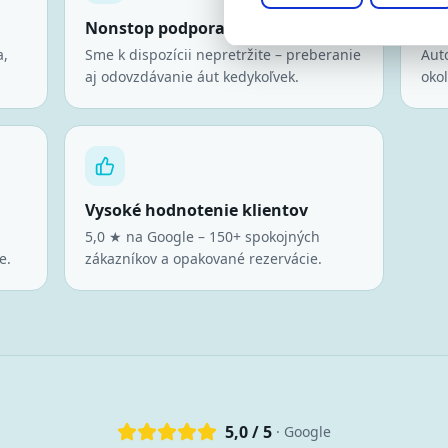
Nonstop podpora 24/7
Pri
a,
Sme k dispozícii nepretržite – preberanie
Aut
aj odovzdávanie áut kedykoľvek.
oko
Vysoké hodnotenie klientov
5,0 ★ na Google – 150+ spokojných
e.
zákazníkov a opakované rezervácie.
5,0 / 5
· Google