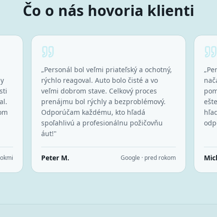
Čo o nás hovoria klienti
„
Personál bol veľmi priateľský a ochotný,
„
Per
dy
rýchlo reagoval. Auto bolo čisté a vo
nač
sti
veľmi dobrom stave. Celkový proces
pom
al.
prenájmu bol rýchly a bezproblémový.
ešt
om
Odporúčam každému, kto hľadá
hľad
spoľahlivú a profesionálnu požičovňu
odp
áut!
"
Peter M.
Mic
rokmi
Google · pred rokom