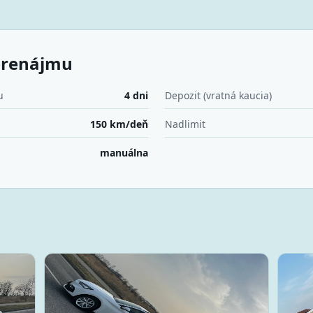
prenájmu
u
4 dni
Depozit (vratná kaucia)
150 km/deň
Nadlimit
manuálna