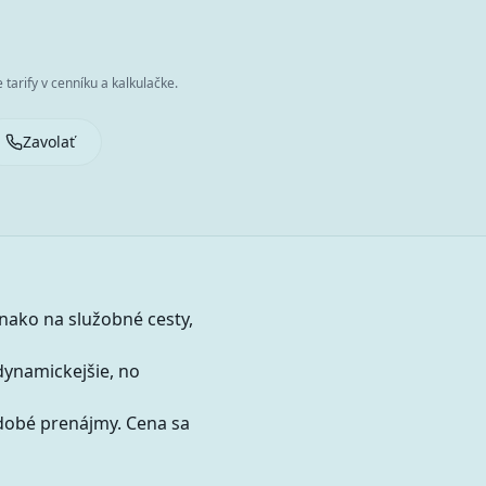
tarify v cenníku a kalkulačke.
Zavolať
vnako na služobné cesty,
 dynamickejšie, no
dobé prenájmy. Cena sa