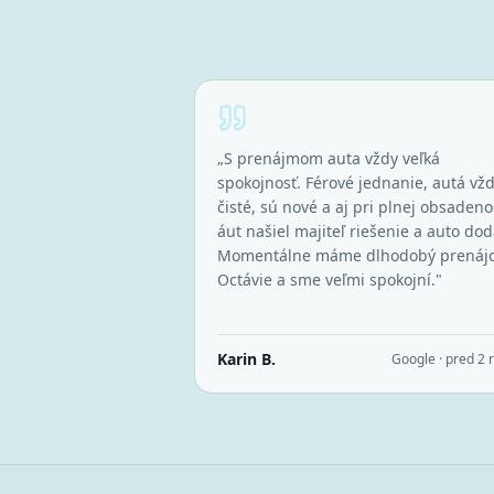
„
S prenájmom auta vždy veľká
spokojnosť. Férové jednanie, autá vž
čisté, sú nové a aj pri plnej obsadeno
áut našiel majiteľ riešenie a auto dod
Momentálne máme dlhodobý prenáj
Octávie a sme veľmi spokojní.
"
Karin B.
Google · pred 2 