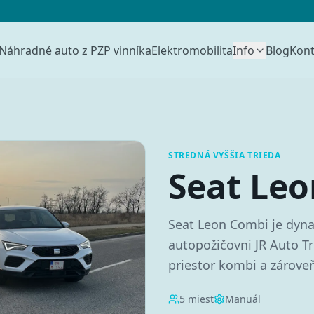
Náhradné auto z PZP vinníka
Elektromobilita
Info
Blog
Kont
STREDNÁ VYŠŠIA TRIEDA
Seat Le
Seat Leon Combi je dyna
autopožičovni JR Auto Tr
priestor kombi a zároveň
5
miest
Manuál