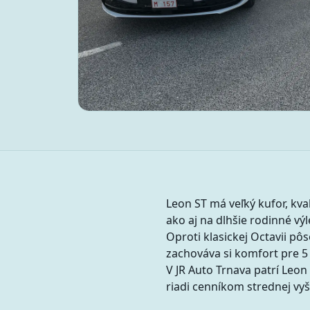
Leon ST má veľký kufor, kva
ako aj na dlhšie rodinné výl
Oproti klasickej Octavii pô
zachováva si komfort pre 5
V JR Auto Trnava patrí Leo
riadi cenníkom strednej vyšš