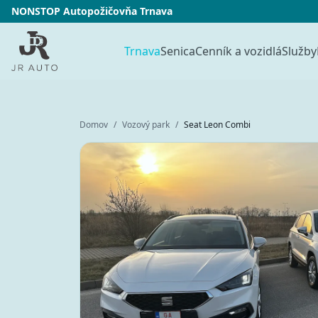
NONSTOP Autopožičovňa Trnava
Trnava
Senica
Cenník a vozidlá
Služby
Domov
/
Vozový park
/
Seat Leon Combi