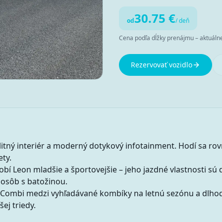
30.75
€
od
/ deň
Cena podľa dĺžky prenájmu – aktuálne 
Rezervovať vozidlo
litný interiér a moderný dotykový infotainment. Hodí sa ro
ety.
sobí Leon mladšie a športovejšie – jeho jazdné vlastnosti sú
 osôb s batožinou.
n Combi medzi vyhľadávané kombíky na letnú sezónu a dlho
ej triedy.