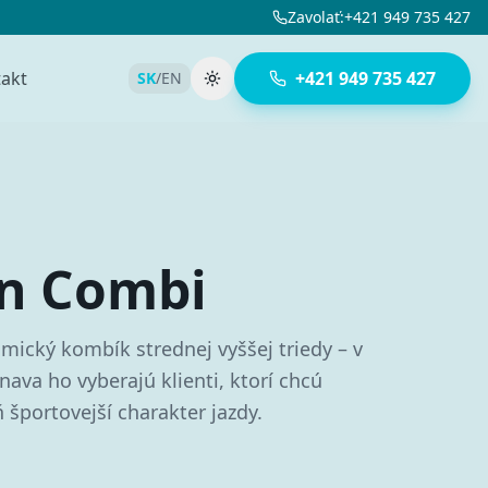
Zavolať
:
+421 949 735 427
akt
+421 949 735 427
SK
/
EN
Prepnúť tému
on Combi
mický kombík strednej vyššej triedy – v
nava ho vyberajú klienti, ktorí chcú
 športovejší charakter jazdy.