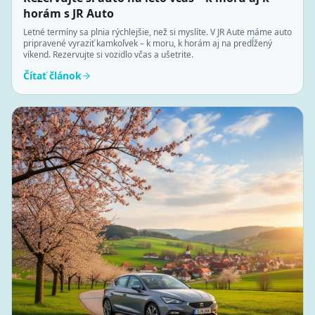
horám s JR Auto
Letné termíny sa plnia rýchlejšie, než si myslíte. V JR Aute máme auto
pripravené vyraziť kamkoľvek – k moru, k horám aj na predĺžený
víkend. Rezervujte si vozidlo včas a ušetrite.
Čítať článok