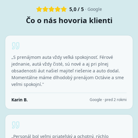
5,0 / 5
· Google
Čo o nás hovoria klienti
„
S prenájmom auta vždy veľká spokojnosť. Férové
jednanie, autá vždy čisté, sú nové a aj pri plnej
obsadenosti áut našiel majiteľ riešenie a auto dodal.
Momentálne máme dlhodobý prenájom Octávie a sme
veľmi spokojní.
"
Karin B.
Google · pred 2 rokmi
„
Personál bol veľmi priateľský a ochotný, rýchlo