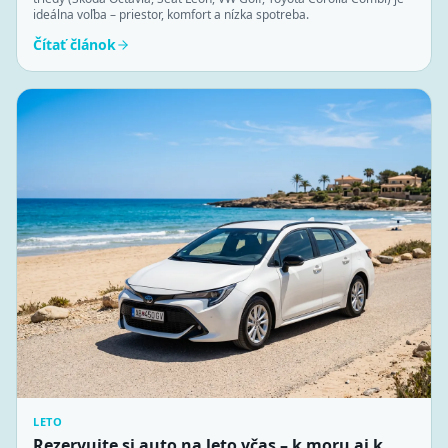
ideálna voľba – priestor, komfort a nízka spotreba.
Čítať článok
LETO
Rezervujte si auto na leto včas – k moru aj k