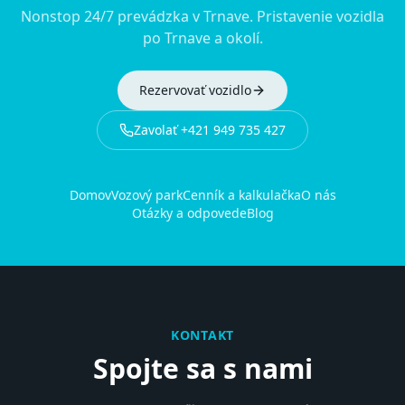
Nonstop 24/7 prevádzka v Trnave. Pristavenie vozidla
po Trnave a okolí.
Rezervovať vozidlo
Zavolať
+421 949 735 427
Domov
Vozový park
Cenník a kalkulačka
O nás
Otázky a odpovede
Blog
KONTAKT
Spojte sa s nami