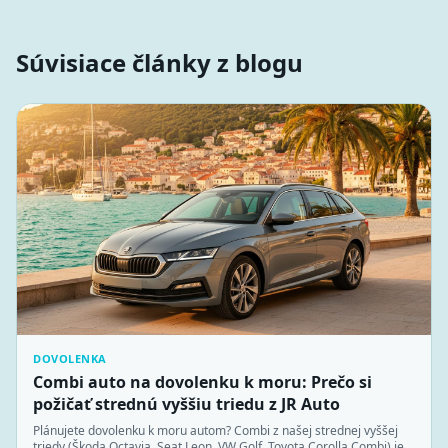
Súvisiace články z blogu
DOVOLENKA
Combi auto na dovolenku k moru: Prečo si
požičať strednú vyššiu triedu z JR Auto
Plánujete dovolenku k moru autom? Combi z našej strednej vyššej
triedy (Škoda Octavia, Seat Leon, VW Golf, Toyota Corolla Combi) je