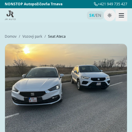
NONSTOP Autopožičovňa Trnava
+421 949 735 427
SK
/
EN
Prepnúť té
Domov
/
Vozový park
/
Seat Ateca