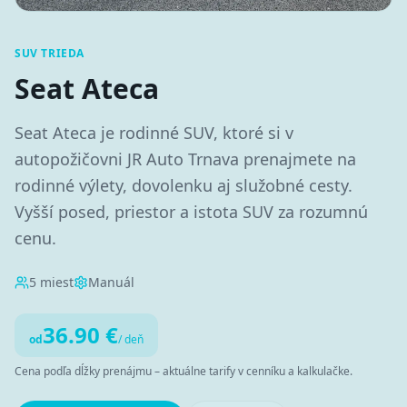
SUV TRIEDA
Seat Ateca
Seat Ateca je rodinné SUV, ktoré si v
autopožičovni JR Auto Trnava prenajmete na
rodinné výlety, dovolenku aj služobné cesty.
Vyšší posed, priestor a istota SUV za rozumnú
cenu.
5
miest
Manuál
36.90
€
od
/ deň
Cena podľa dĺžky prenájmu – aktuálne tarify v cenníku a kalkulačke.