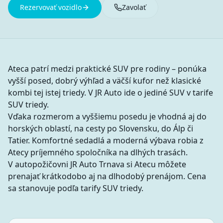
Rezervovať vozidlo
Zavolať
Ateca patrí medzi praktické SUV pre rodiny – ponúka
vyšší posed, dobrý výhľad a väčší kufor než klasické
kombi tej istej triedy. V JR Auto ide o jediné SUV v tarife
SUV triedy.
Vďaka rozmerom a vyššiemu posedu je vhodná aj do
horských oblastí, na cesty po Slovensku, do Álp či
Tatier. Komfortné sedadlá a moderná výbava robia z
Atecy príjemného spoločníka na dlhých trasách.
V autopožičovni JR Auto Trnava si Atecu môžete
prenajať krátkodobo aj na dlhodobý prenájom. Cena
sa stanovuje podľa tarify SUV triedy.