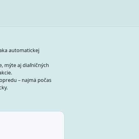
aka automatickej
, mýte aj diaľničných
akcie.
dopredu – najmä počas
cky.