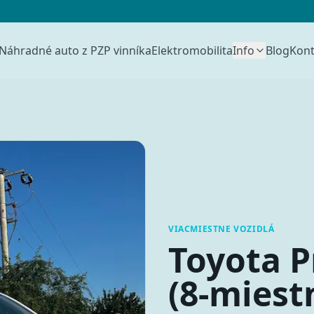
Náhradné auto z PZP vinníka
Elektromobilita
Info
Blog
Kont
VIACMIESTNE VOZIDLÁ
Toyota P
(8-miest