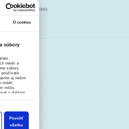
iskové transfery
endové akcie pre kolektív
O cookies
a súbory
klám,
ych médií a
ame súbory
o používate
ujeme aj našim
h médií,
eri môžu
ovať s ďalšími
alebo ktoré od
 ich služby.
Povoliť
všetko