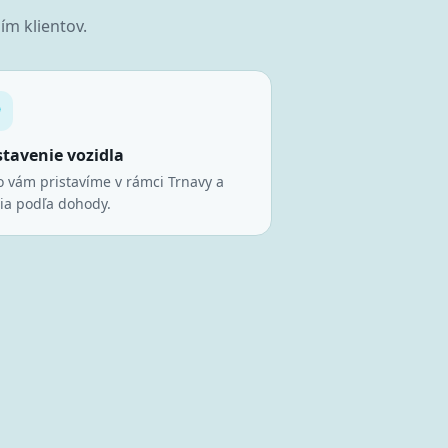
m klientov.
stavenie vozidla
o vám pristavíme v rámci Trnavy a
lia podľa dohody.