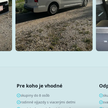
Pre koho je vhodné
Odp
skupiny do 8 osôb
sku
rodinné výjazdy s viacerými deťmi
sv