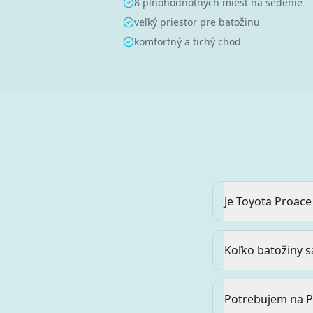
8 plnohodnotných miest na sedenie
veľký priestor pre batožinu
komfortný a tichý chod
Je Toyota Proac
Koľko batožiny s
Potrebujem na P