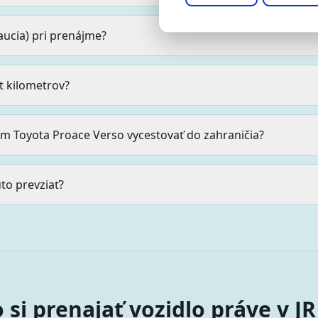
kaucia) pri prenájme?
it kilometrov?
m Toyota Proace Verso vycestovať do zahraničia?
to prevziať?
 si prenajať vozidlo práve v J