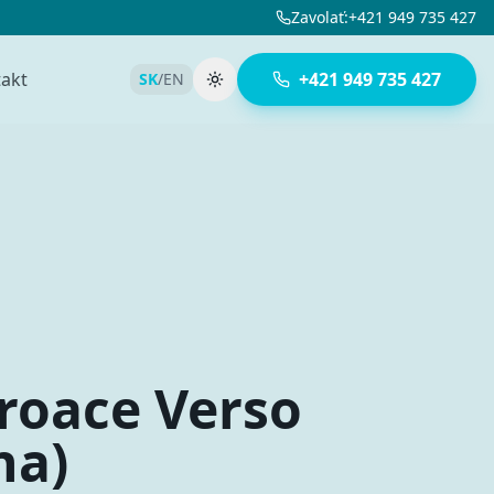
Zavolať
:
+421 949 735 427
akt
+421 949 735 427
SK
/
EN
Prepnúť tému
roace Verso
na)