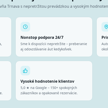
ovňa
Trnava
s nepretržitou prevádzkou a vysokým hodnotení
Nonstop podpora 24/7
Pri
a,
Sme k dispozícii nepretržite – preberanie
Aut
aj odovzdávanie áut kedykoľvek.
oko
Vysoké hodnotenie klientov
5,0 ★ na Google – 150+ spokojných
e.
zákazníkov a opakované rezervácie.