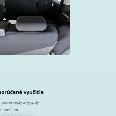
orúčané využitie
pinové cesty a výjazdy
adobné dni