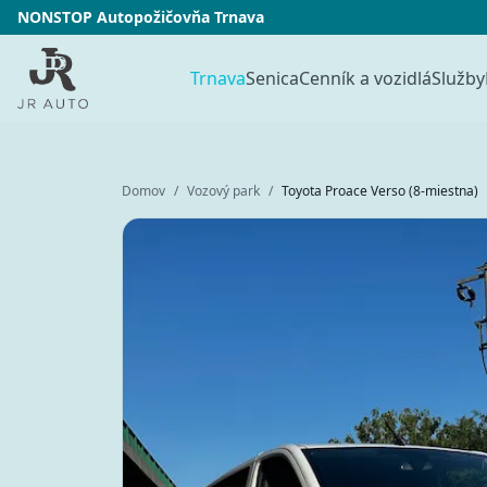
NONSTOP Autopožičovňa Trnava
Trnava
Senica
Cenník a vozidlá
Služby
Domov
/
Vozový park
/
Toyota Proace Verso (8-miestna)