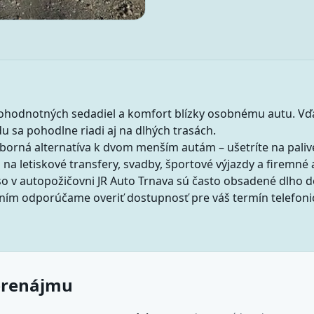
ohodnotných sedadiel a komfort blízky osobnému autu. Vď
 sa pohodlne riadi aj na dlhých trasách.
borná alternatíva k dvom menším autám – ušetríte na palive
na letiskové transfery, svadby, športové výjazdy a firemné 
o v autopožičovni JR Auto Trnava sú často obsadené dlho 
aním odporúčame overiť dostupnosť pre váš termín telefoni
prenájmu