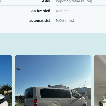
u
4 dni
Depozit (vratná kaucia)
200 km/deň
Nadlimit
automatická
Počet miest