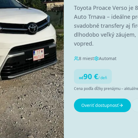
Toyota Proace Verso je 8
Auto Trnava – ideálne pr
svadobné transfery aj fi
dlhodobo veľký záujem,
vopred.
8
miest
Automat
90
€
od
/ deň
Cena podľa dĺžky prenájmu – aktuálne 
Overiť dostupnosť