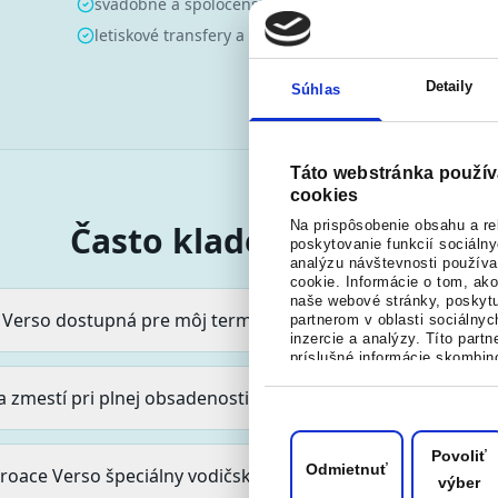
svadobné a spoločenské transfery
let
letiskové transfery a firemné akcie
vík
Detaily
Súhlas
Táto webstránka použív
cookies
Na prispôsobenie obsahu a re
Často kladené otázky
poskytovanie funkcií sociáln
analýzu návštevnosti použív
cookie. Informácie o tom, ak
naše webové stránky, poskyt
e Verso dostupná pre môj termín?
partnerom v oblasti sociálnyc
inzercie a analýzy. Títo partn
príslušné informácie skombin
údajmi, ktoré ste im poskytli 
a zmestí pri plnej obsadenosti?
vás získali, keď ste používali
Povoliť
Odmietnuť
roace Verso špeciálny vodičský preukaz?
výber