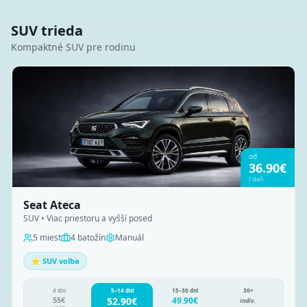
SUV trieda
Kompaktné SUV pre rodinu
od
36.90
€
/
deň
Seat Ateca
SUV • Viac priestoru a vyšší posed
5
miest
4
batožín
Manuál
⭐ SUV voľba
4 dni
5–14 dní
15–30 dní
30+
55
€
52.90
€
49.90
€
indiv.