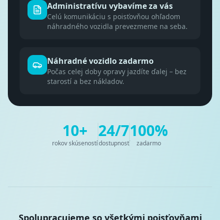
Administratívu vybavíme za vás
Celú komunikáciu s poisťovňou ohľadom
náhradného vozidla prevezmeme na seba.
Náhradné vozidlo zadarmo
Počas celej doby opravy jazdíte ďalej – bez
starostí a bez nákladov.
10+
24/7
100%
rokov skúseností
dostupnosť
zadarmo
Spolupracujeme so všetkými poisťovňami