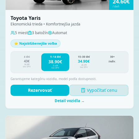
24.60
€
/
deň
Toyota Yaris
Ekonomická trieda • Komfortnejšia jazda
5
miest
3
batožín
Automat
⭐ Najobľúbenejšia voľba
4 dni
5–14 dní
15–30 dní
30+
43
€
38.90
€
34.90
€
indiv.
34.96
€
28.37
€
31.63
€
bez DPH
bez DPH
bez DPH
Garantujeme kategóriu vozidla, model podľa dostupnosti.
Rezervovať
Vypočítať cenu
Detail vozidla →