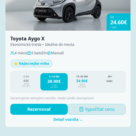
od
24.60
€
/
deň
Toyota Aygo X
Ekonomická trieda • Ideálne do mesta
4
miest
3
batožín
Manuál
⭐ Najlacnejšia voľba
4 dni
5–14 dní
15–30 dní
30+
43
€
38.90
€
34.90
€
indiv.
34.96
€
28.37
€
31.63
€
bez DPH
bez DPH
bez DPH
Garantujeme kategóriu vozidla, model podľa dostupnosti.
Rezervovať
Vypočítať cenu
Detail vozidla →