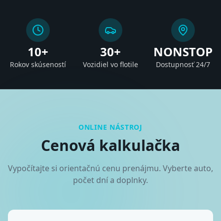
10+
30+
NONSTOP
Rokov skúseností
Vozidiel vo flotile
Dostupnosť 24/7
ONLINE NÁSTROJ
Cenová kalkulačka
Vypočítajte si orientačnú cenu prenájmu. Vyberte auto,
počet dní a doplnky.