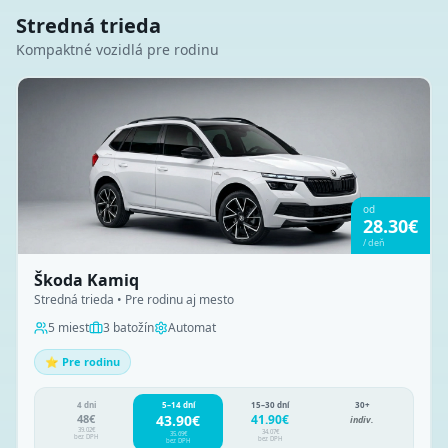
Stredná trieda
Kompaktné vozidlá pre rodinu
od
28.30
€
/
deň
Škoda Kamiq
Stredná trieda • Pre rodinu aj mesto
5
miest
3
batožín
Automat
⭐ Pre rodinu
4 dni
5–14 dní
15–30 dní
30+
48
€
43.90
€
41.90
€
indiv.
39.02
€
34.07
€
35.69
€
bez DPH
bez DPH
bez DPH