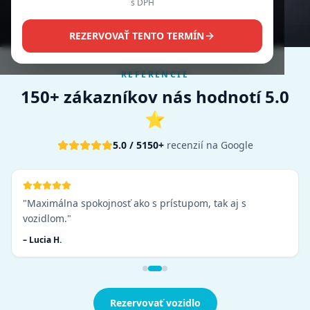
s DPH
REZERVOVAŤ TENTO TERMÍN
REFERENCIE
150+ zákazníkov nás hodnotí 5.0
⭐
5.0 / 5
150+
recenzií na Google
"
Super služba. Všetko bolo dopredu dohodnuté. Auto
čisté a v dobrom stave.
"
–
Lukáš S.
Rezervovať vozidlo