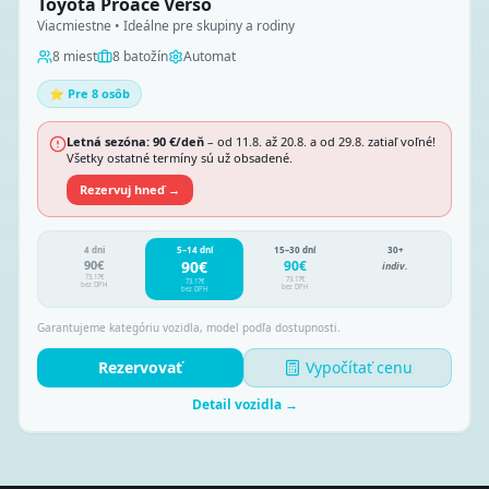
Toyota Proace Verso
Viacmiestne • Ideálne pre skupiny a rodiny
8
miest
8
batožín
Automat
⭐ Pre 8 osôb
Letná sezóna:
90 €/deň
– od 11.8. až 20.8. a od 29.8. zatiaľ voľné!
Všetky ostatné termíny sú už obsadené.
Rezervuj hneď →
4 dni
5–14 dní
15–30 dní
30+
90
€
90
€
90
€
indiv.
73.17
€
73.17
€
73.17
€
bez DPH
bez DPH
bez DPH
Garantujeme kategóriu vozidla, model podľa dostupnosti.
Rezervovať
Vypočítať cenu
Detail vozidla →