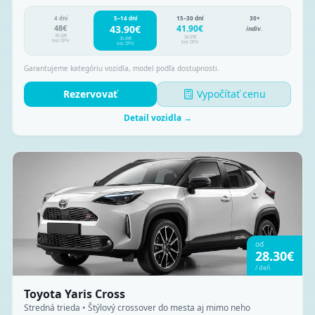
4 dni
5–14 dní
15–30 dní
30+
48
€
43.90
€
41.90
€
indiv.
39.02
€
34.07
€
35.69
€
bez DPH
bez DPH
bez DPH
Garantujeme kategóriu vozidla, model podľa dostupnosti.
Rezervovať
Vypočítať cenu
Detail vozidla →
od
28.30
€
/
deň
Toyota Yaris Cross
Stredná trieda • Štýlový crossover do mesta aj mimo neho