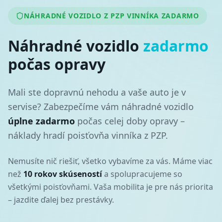
NÁHRADNÉ VOZIDLO Z PZP VINNÍKA ZADARMO
Náhradné vozidlo
zadarmo
počas opravy
Mali ste dopravnú nehodu a vaše auto je v
servise? Zabezpečíme vám náhradné vozidlo
úplne zadarmo
počas celej doby opravy –
náklady hradí poisťovňa vinníka z PZP.
Nemusíte nič riešiť, všetko vybavíme za vás. Máme viac
než
10 rokov skúseností
a spolupracujeme so
všetkými poisťovňami. Vaša mobilita je pre nás priorita
– jazdite ďalej bez prestávky.