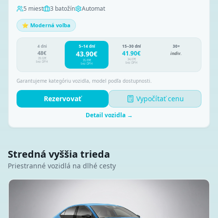
5
miest
3
batožín
Automat
⭐ Moderná voľba
4 dni
5–14 dní
15–30 dní
30+
48
€
43.90
€
41.90
€
indiv.
39.02
€
34.07
€
35.69
€
bez DPH
bez DPH
bez DPH
Garantujeme kategóriu vozidla, model podľa dostupnosti.
Rezervovať
Vypočítať cenu
Detail vozidla →
Stredná vyššia trieda
Priestranné vozidlá na dlhé cesty