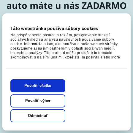
auto máte u nás ZADARMO
Z PZP vinníka hradíme 100 % nákladov.
Vybavíme to za vás v 3 jednoduchých
Táto webstránka používa súbory cookies
krokoch.
Na prispôsobenie obsahu a reklám, poskytovanie funkcií
sociálnych médií a analýzu návštevnosti používame súbory
cookie. Informácie o tom, ako používate naše webové stránky,
poskytujeme aj našim partnerom v oblasti sociálnych médií,
inzercie a analýzy. Títo partneri môžu príslušné informácie
skombinovať s ďalšími údajmi, ktoré ste im poskytli alebo ktoré
od vás získali, keď ste používali ich služby.
Povoliť všetko
1. Zavolajte nám
Povoliť výber
Sme tu pre vás NONSTOP. Stačí zavolať hneď
po nehode a nahlásiť, čo sa stalo.
Odmietnuť
Zavolať