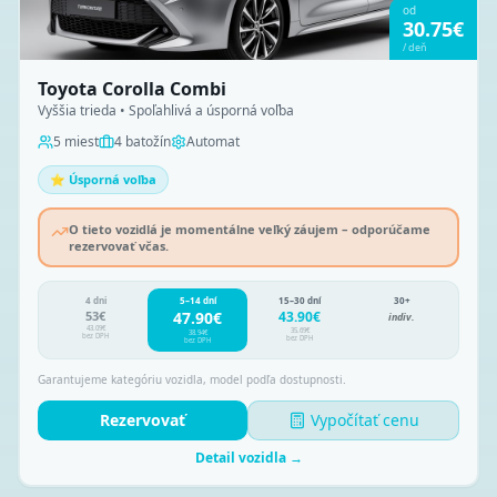
od
30.75
€
/
deň
Toyota Corolla Combi
Vyššia trieda • Spoľahlivá a úsporná voľba
5
miest
4
batožín
Automat
⭐ Úsporná voľba
O tieto vozidlá je momentálne veľký záujem – odporúčame
rezervovať včas.
4 dni
5–14 dní
15–30 dní
30+
53
€
47.90
€
43.90
€
indiv.
43.09
€
35.69
€
38.94
€
bez DPH
bez DPH
bez DPH
Garantujeme kategóriu vozidla, model podľa dostupnosti.
Rezervovať
Vypočítať cenu
Detail vozidla →