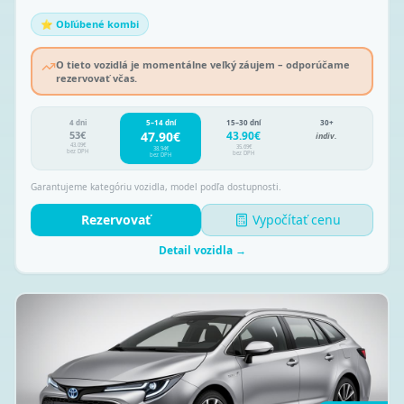
⭐ Obľúbené kombi
O tieto vozidlá je momentálne veľký záujem – odporúčame
rezervovať včas.
4 dni
5–14 dní
15–30 dní
30+
53
€
47.90
€
43.90
€
indiv.
43.09
€
35.69
€
38.94
€
bez DPH
bez DPH
bez DPH
Garantujeme kategóriu vozidla, model podľa dostupnosti.
Rezervovať
Vypočítať cenu
Detail vozidla →