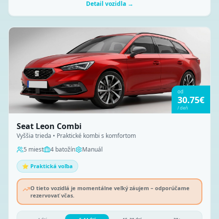
Detail vozidla →
od
30.75
€
/
deň
Seat Leon Combi
Vyššia trieda • Praktické kombi s komfortom
5
miest
4
batožín
Manuál
⭐ Praktická voľba
O tieto vozidlá je momentálne veľký záujem – odporúčame
rezervovať včas.