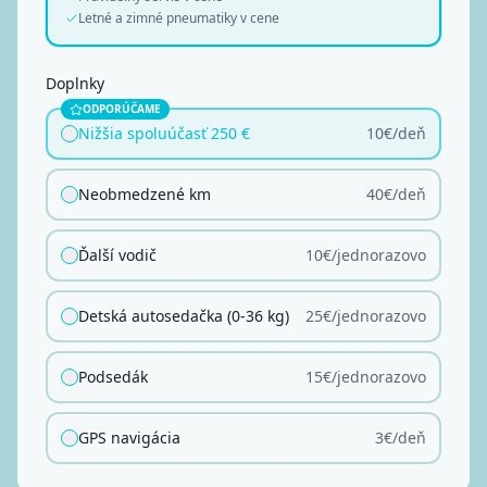
Letné a zimné pneumatiky v cene
Doplnky
ODPORÚČAME
Nižšia spoluúčasť 250 €
10
€/
deň
Neobmedzené km
40
€/
deň
Ďalší vodič
10
€/
jednorazovo
Detská autosedačka (0-36 kg)
25
€/
jednorazovo
Podsedák
15
€/
jednorazovo
GPS navigácia
3
€/
deň