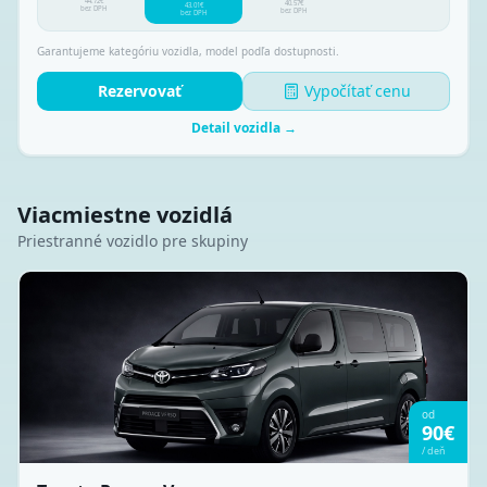
44.72
€
40.57
€
43.01
€
bez DPH
bez DPH
bez DPH
Garantujeme kategóriu vozidla, model podľa dostupnosti.
Rezervovať
Vypočítať cenu
Detail vozidla →
Viacmiestne vozidlá
Priestranné vozidlo pre skupiny
od
90
€
/
deň