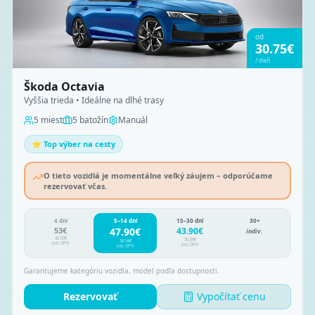
od
30.75
€
/
deň
Škoda Octavia
Vyššia trieda • Ideálne na dlhé trasy
5
miest
5
batožín
Manuál
⭐ Top výber na cesty
O tieto vozidlá je momentálne veľký záujem – odporúčame
rezervovať včas.
4 dni
5–14 dní
15–30 dní
30+
53
€
47.90
€
43.90
€
indiv.
43.09
€
35.69
€
38.94
€
bez DPH
bez DPH
bez DPH
Garantujeme kategóriu vozidla, model podľa dostupnosti.
Rezervovať
Vypočítať cenu