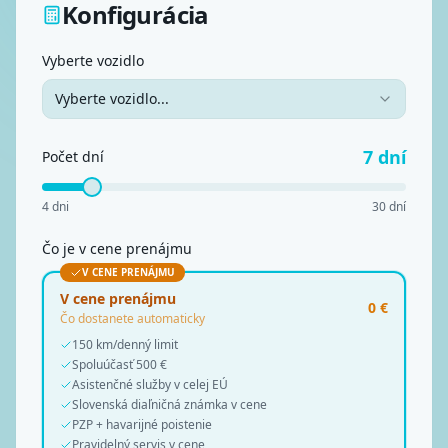
Konfigurácia
Vyberte vozidlo
Vyberte vozidlo...
7
dní
Počet dní
4
dni
30
dní
Čo je v cene prenájmu
V CENE PRENÁJMU
V cene prenájmu
0 €
Čo dostanete automaticky
150 km/denný limit
Spoluúčasť 500 €
Asistenčné služby v celej EÚ
Slovenská diaľničná známka v cene
PZP + havarijné poistenie
Pravidelný servis v cene