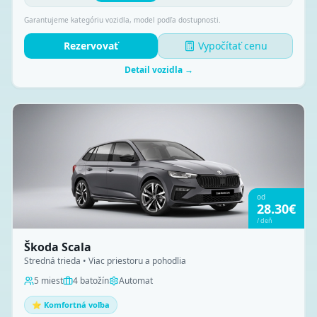
Garantujeme kategóriu vozidla, model podľa dostupnosti.
Rezervovať
Vypočítať cenu
Detail vozidla →
od
28.30
€
/
deň
Škoda Scala
Stredná trieda • Viac priestoru a pohodlia
5
miest
4
batožín
Automat
⭐ Komfortná voľba